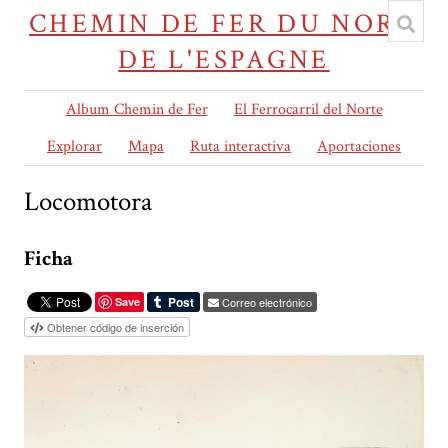
CHEMIN DE FER DU NORD
DE L'ESPAGNE
Album Chemin de Fer
El Ferrocarril del Norte
Explorar
Mapa
Ruta interactiva
Aportaciones
Locomotora
Ficha
Save
Correo electrónico
Obtener código de inserción