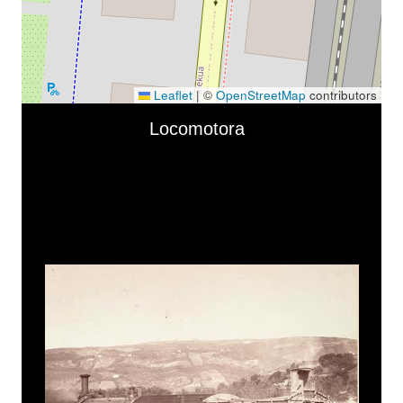
Leaflet
|
©
OpenStreetMap
contributors
Skip to downloads and alternative formats
Media Viewer
Locomotora