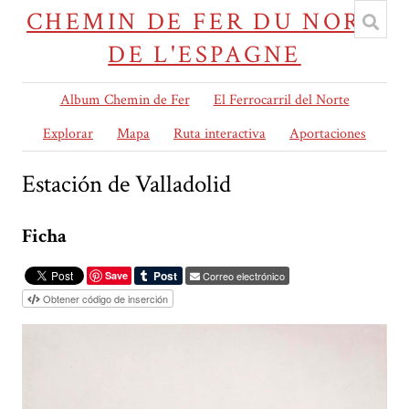
CHEMIN DE FER DU NORD
DE L'ESPAGNE
Album Chemin de Fer
El Ferrocarril del Norte
Explorar
Mapa
Ruta interactiva
Aportaciones
Estación de Valladolid
Ficha
Save
Correo electrónico
Obtener código de inserción