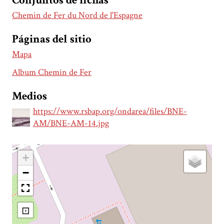
Conjuntos de fichas
Chemin de Fer du Nord de l'Espagne
Páginas del sitio
Mapa
Album Chemin de Fer
Medios
https://www.rsbap.org/ondarea/files/BNE-
AM/BNE-AM-14.jpg
+
−
⊡