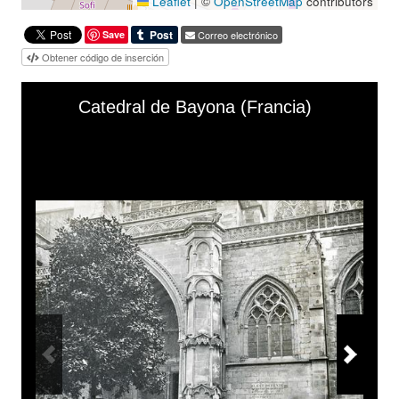
Leaflet
|
©
OpenStreetMap
contributors
Save
Correo electrónico
Obtener código de inserción
Skip to downloads and alternative formats
Media Viewer
Catedral de Bayona (Francia)