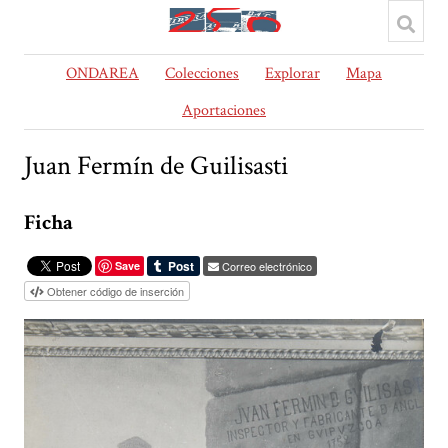
ONDAREA
Colecciones
Explorar
Mapa
Aportaciones
Juan Fermín de Guilisasti
Ficha
Save
Correo electrónico
Obtener código de inserción