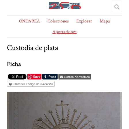
ONDAREA
Colecciones
Explorar
Mapa
Aportaciones
Custodia de plata
Ficha
Save
Correo electrónico
Obtener código de inserción