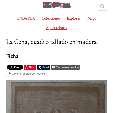
ONDAREA
Colecciones
Explorar
Mapa
Aportaciones
La Cena, cuadro tallado en madera
Ficha
Save
Correo electrónico
Obtener código de inserción