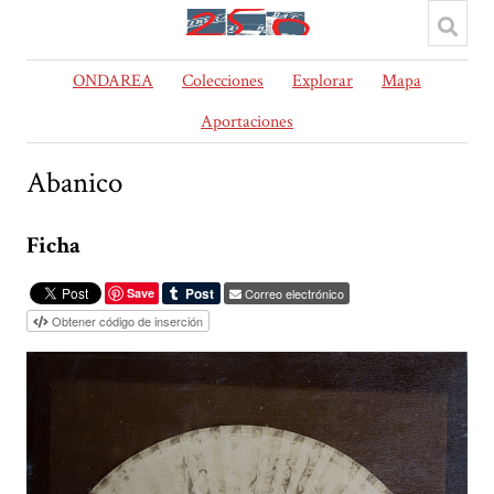
ONDAREA
Colecciones
Explorar
Mapa
Aportaciones
Abanico
Ficha
Save
Correo electrónico
Obtener código de inserción