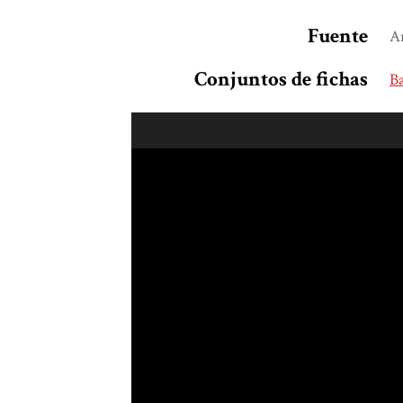
Fuente
A
Conjuntos de fichas
B
Skip to downloads and alternative formats
Media Viewer