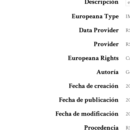
Descripción
e
Europeana Type
I
Data Provider
R
Provider
R
Europeana Rights
C
Autoría
G
Fecha de creación
2
Fecha de publicación
2
Fecha de modificación
2
Procedencia
R