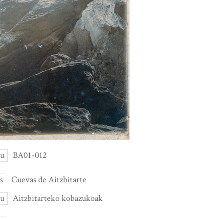
eu
BA01-012
s
Cuevas de Aitzbitarte
eu
Aitzbitarteko kobazukoak