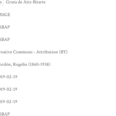
s
Gruta de Aitz-Bitarte
MAGE
SBAP
SBAP
reative Commons - Attribution (BY)
ordón, Rogelio (1860-1938)
019-02-19
019-02-19
019-02-19
SBAP