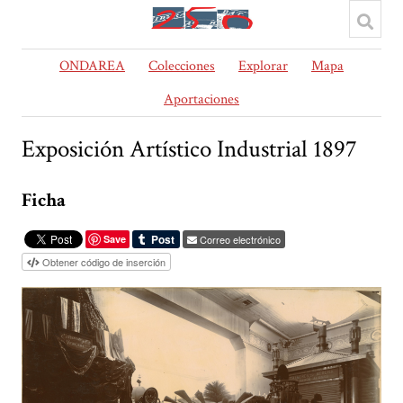
ONDAREA
Colecciones
Explorar
Mapa
Aportaciones
Exposición Artístico Industrial 1897
Ficha
Save
Correo electrónico
Obtener código de inserción