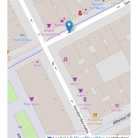
Leaflet
|
©
OpenStreetMap
contributors