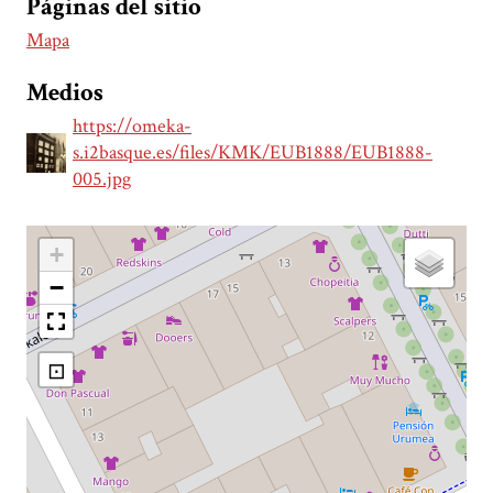
Páginas del sitio
Mapa
Medios
https://omeka-
s.i2basque.es/files/KMK/EUB1888/EUB1888-
005.jpg
+
−
⊡