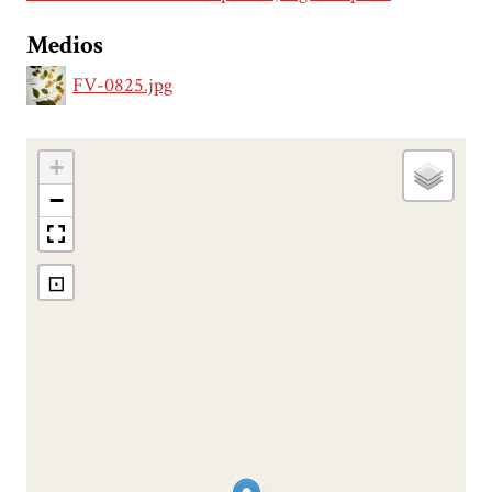
Medios
FV-0825.jpg
+
−
⊡