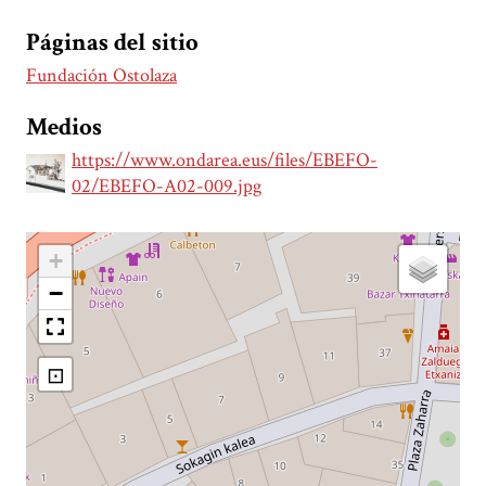
Páginas del sitio
Fundación Ostolaza
Medios
https://www.ondarea.eus/files/EBEFO-
02/EBEFO-A02-009.jpg
+
−
⊡