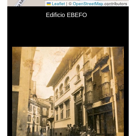
Leaflet
|
©
OpenStreetMap
contributors
Skip to downloads and alternative formats
Media Viewer
Edificio EBEFO