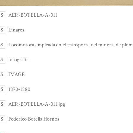
ES
AER-BOTELLA-A-011
ES
Linares
ES
Locomotora empleada en el transporte del mineral de plom
ES
fotografía
ES
IMAGE
ES
1870-1880
ES
AER-BOTELLA-A-011.jpg
ES
Federico Botella Hornos