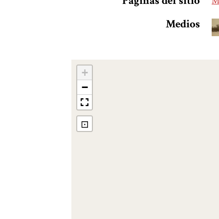
Páginas del sitio
M
Medios
+
−
⊡