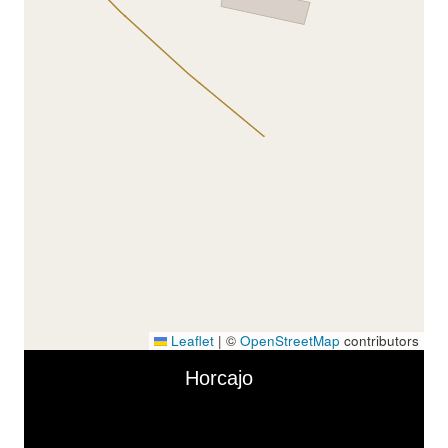
Leaflet
|
©
OpenStreetMap
contributors
Skip to downloads and alternative formats
Media Viewer
Horcajo