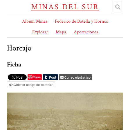
MINAS DEL SUR
Album Minas
Federico de Botella y Hornos
Explorar
Mapa
Aportaciones
Horcajo
Ficha
Save
Correo electrónico
Obtener código de inserción